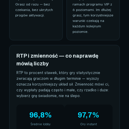
Grasz od razu — bez
ramach programu VIP z
czekania, bez ukrytych
6 poziomami. Im dłużej
progów aktywacji.
grasz, tym korzystniejsze
warunki czekają na
każdym kolejnym
poziomie.
RTP i zmienność — co naprawdę
mówią liczby
RTP to procent stawek, który gry statystycznie
zwracają graczom w długim terminie — wyższy
oznacza korzystniejszy układ sił. Zmienność mówi ci,
czy wypłaty padają często i małe, czy rzadko i duże:
wybierz grę świadomie, nie na ślepo.
96,8%
97,7%
Średnie lobby
Gry instant