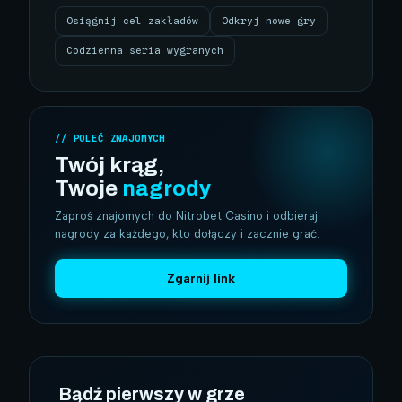
Osiągnij cel zakładów
Odkryj nowe gry
Codzienna seria wygranych
POLEĆ ZNAJOMYCH
Twój krąg,
Twoje
nagrody
Zaproś znajomych do Nitrobet Casino i odbieraj
nagrody za każdego, kto dołączy i zacznie grać.
Zgarnij link
Bądź pierwszy w grze