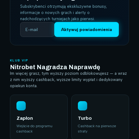
Subskrybenci otrzymują ekskluzywne bonusy,
informacje o nowych grach i alerty o
nadchodzących turniejach jako pierwsi.
Aktywuj powiadomienia
E-mail
KLUB VIP
Nitrobet Nagradza Naprawdę
Im więcej grasz, tym wyższy poziom odblokowujesz — a wraz
z nim wyższy cashback, wyższe limity wypłat i dedykowany
opiekun konta.
Zapłon
Turbo
Wejście do programu
Cashback na pierwsze
cashback
straty