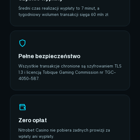
Średni czas realizacji wypłaty to 7 minut, a
tygodniowy wolumen transakcji sięga 60 mln zł.
Pełne bezpieczeństwo
Wszystkie transakcje chronione są szyfrowaniem TLS
1.3 i licencją Tobique Gaming Commission nr TGC-
4050-587.
Zero opłat
Nitrobet Casino nie pobiera żadnych prowizji za
wpłaty ani wypłaty.