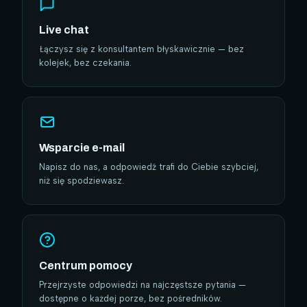
Live chat
Łączysz się z konsultantem błyskawicznie — bez
kolejek, bez czekania.
Wsparcie e-mail
Napisz do nas, a odpowiedź trafi do Ciebie szybciej,
niż się spodziewasz.
Centrum pomocy
Przejrzyste odpowiedzi na najczęstsze pytania —
dostępne o każdej porze, bez pośredników.