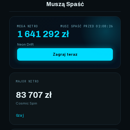
Muszą Spaść
MEGA NITRO
MUSI SPAŚĆ PRZED 02:08:26
1 641 292 zł
Neon Drift
Zagraj teraz
MAJOR NITRO
83 707 zł
Cosmic Spin
Graj