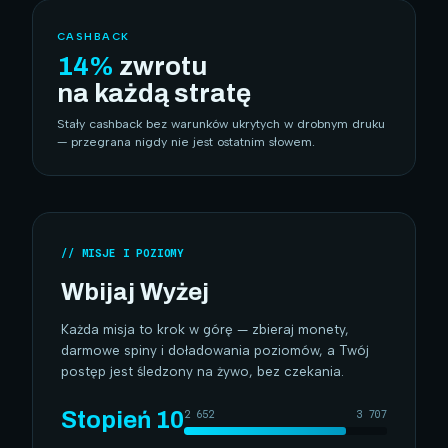
CASHBACK
14%
zwrotu
na każdą stratę
Stały cashback bez warunków ukrytych w drobnym druku
— przegrana nigdy nie jest ostatnim słowem.
MISJE I POZIOMY
Wbijaj Wyżej
Każda misja to krok w górę — zbieraj monety,
darmowe spiny i doładowania poziomów, a Twój
postęp jest śledzony na żywo, bez czekania.
Stopień 10
2 652
3 707